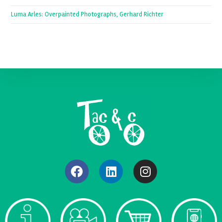
Luma Arles: Overpainted Photographs, Gerhard Richter