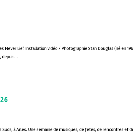
s Never Lie". Installation vidéo / Photographie Stan Douglas (né en 19
i, depuis…
026
l Les Suds, à Arles. Une semaine de musiques, de fêtes, de rencontres et d