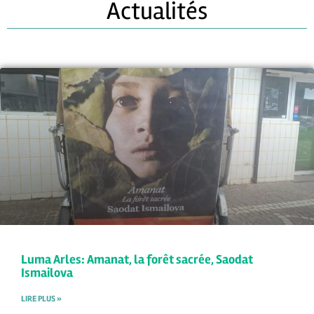
Actualités
Luma Arles: Amanat, la forêt sacrée, Saodat
Ismailova
LIRE PLUS »