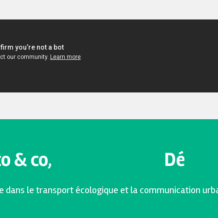
o & co,
D
é
p
l
a
e dans le transport écologique et la communication urba