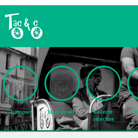
Transport
Tours de ville
Collecte
V
sélective