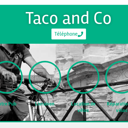
Taco and Co
Téléphone
Livraison
Location de
Réparatio
otre Pub
vélos
vélos