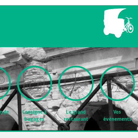
Consigne à
n de
Le grand
Vos
bagages
restaurant
évènements