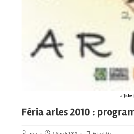
affiche 
Féria arles 2010 : progra
elsa
3 March 2010
Actualités