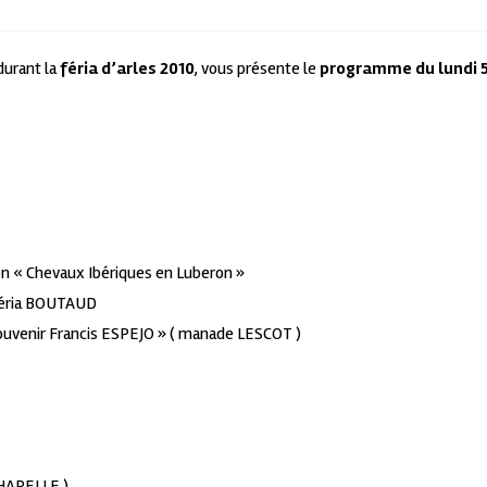
 durant la
féria d’arles 2010
, vous présente le
programme du lundi 
ion « Chevaux Ibériques en Luberon »
adéria BOUTAUD
« Souvenir Francis ESPEJO » ( manade LESCOT )
CHAPELLE )