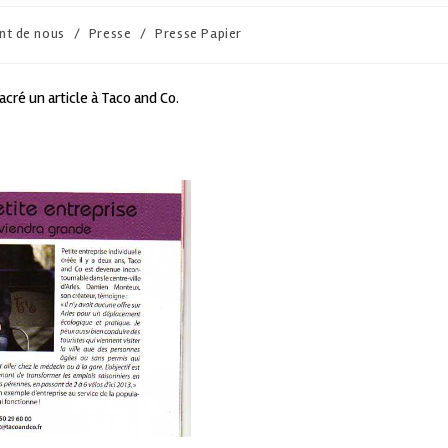
ent de nous
/
Presse
/
Presse Papier
cré un article à Taco and Co.