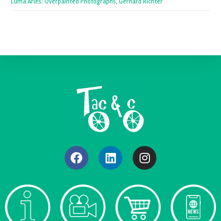
Luma Arles: Overpainted Photographs, Gerhard Richter