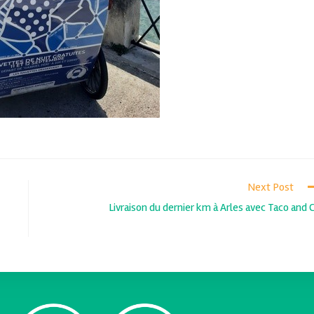
Next Post
Livraison du dernier km à Arles avec Taco and 