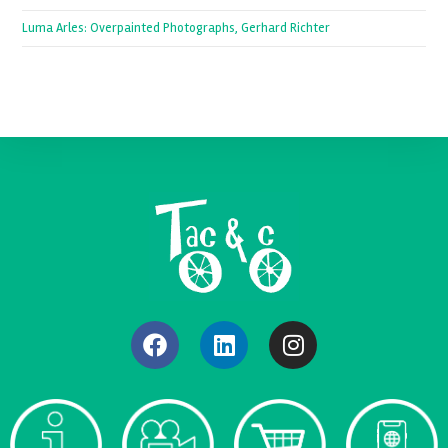
Luma Arles: Overpainted Photographs, Gerhard Richter