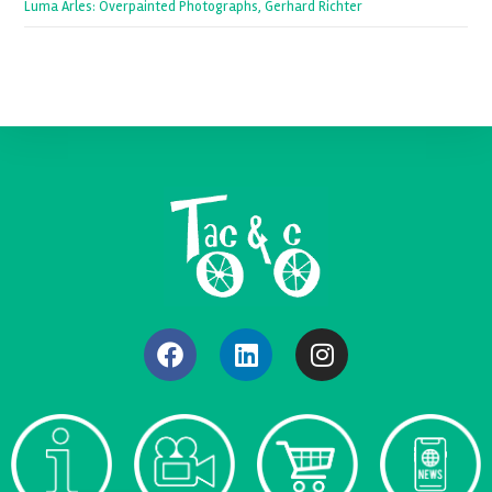
Luma Arles: Overpainted Photographs, Gerhard Richter