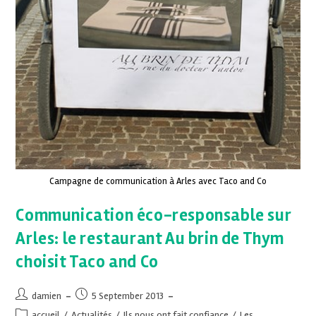
Campagne de communication à Arles avec Taco and Co
Communication éco-responsable sur
Arles: le restaurant Au brin de Thym
choisit Taco and Co
damien
5 September 2013
accueil
/
Actualités
/
Ils nous ont fait confiance
/
Les