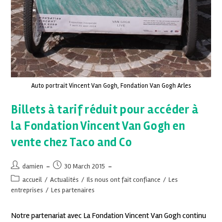
Auto portrait Vincent Van Gogh, Fondation Van Gogh Arles
Billets à tarif réduit pour accéder à
la Fondation Vincent Van Gogh en
vente chez Taco and Co
damien
30 March 2015
accueil
/
Actualités
/
Ils nous ont fait confiance
/
Les
entreprises
/
Les partenaires
Notre partenariat avec La Fondation Vincent Van Gogh continu