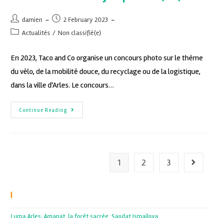
damien
2 February 2023
Actualités
/
Non classifié(e)
En 2023, Taco and Co organise un concours photo sur le thème
du vélo, de la mobilité douce, du recyclage ou de la logistique,
dans la ville d'Arles. Le concours…
Continue Reading
1
2
3
Recent Posts
Luma Arles: Amanat, la forêt sacrée, Saodat Ismailova