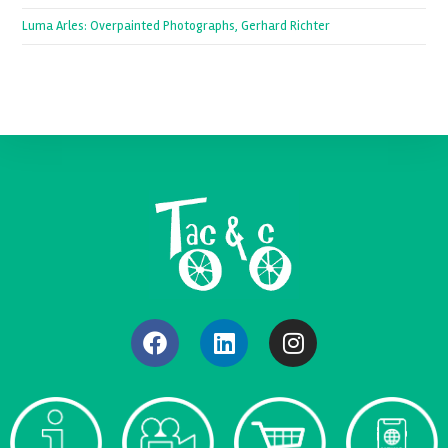
Luma Arles: Overpainted Photographs, Gerhard Richter