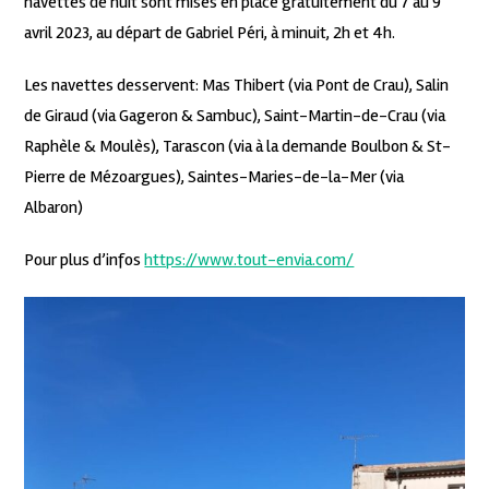
navettes de nuit sont mises en place gratuitement du 7 au 9
avril 2023, au départ de Gabriel Péri, à minuit, 2h et 4h.
Les navettes desservent: Mas Thibert (via Pont de Crau), Salin
de Giraud (via Gageron & Sambuc), Saint-Martin-de-Crau (via
Raphèle & Moulès), Tarascon (via à la demande Boulbon & St-
Pierre de Mézoargues), Saintes-Maries-de-la-Mer (via
Albaron)
Pour plus d’infos
https://www.tout-envia.com/