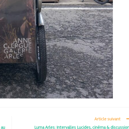
Article suivant
 au
Luma Arles: Intervalles Lucides, cinéma & discussio