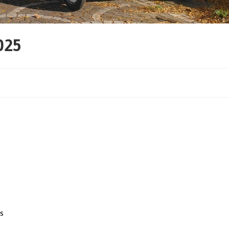
025
es