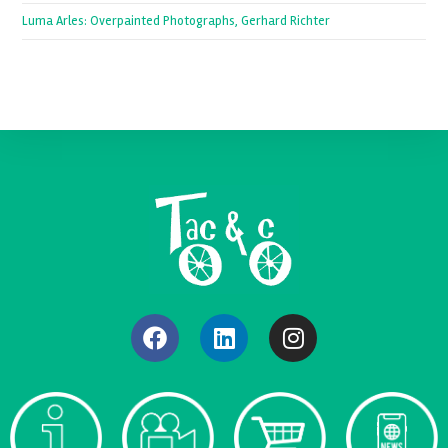
Luma Arles: Overpainted Photographs, Gerhard Richter