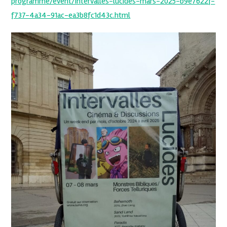
programme/event/intervalles-lucides-mars-2025-b9e7622f-
f737-4a34-91ac-ea3b8fc1d43c.html