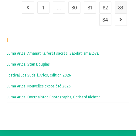
1
…
80
81
82
83
84
Recent Posts
Luma Arles: Amanat, la forêt sacrée, Saodat Ismailova
Luma Arles, Stan Douglas
Festival Les Suds à Arles, édition 2026
Luma Arles: Nouvelles expos été 2026
Luma Arles: Overpainted Photographs, Gerhard Richter