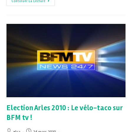
Continuer La Lecture
Election Arles 2010 : Le vélo-taco sur
BFM tv !
elsa
24 mars 2010