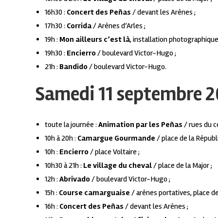
16h30 :
Concert des Peñas
/ devant les Arènes ;
17h30 :
Corrida
/ Arènes d’Arles ;
19h :
Mon ailleurs c’est là
, installation photographique
19h30 :
Encierro
/ boulevard Victor-Hugo ;
21h :
Bandido
/ boulevard Victor-Hugo.
Samedi 11 septembre 2
toute la journée :
Animation par les
Peñas
/ rues du ce
10h à 20h :
Camargue Gourmande
/ place de la Républ
10h :
Encierro
/ place Voltaire ;
10h30 à 21h :
Le village du cheval
/ place de la Major ;
12h :
Abrivado
/ boulevard Victor-Hugo ;
15h :
Course camarguaise
/ arènes portatives, place de 
16h :
Concert des Peñas
/ devant les Arènes ;