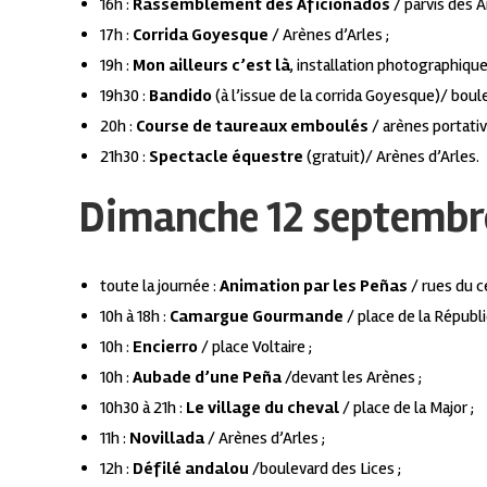
16h :
Rassemblement des Aficionados
/ parvis des A
17h :
Corrida Goyesque
/ Arènes d’Arles ;
19h :
Mon ailleurs c’est là
, installation photographique
19h30 :
Bandido
(à l’issue de la corrida Goyesque)/ boule
20h :
Course de taureaux emboulés
/ arènes portative
21h30 :
Spectacle équestre
(gratuit)/ Arènes d’Arles.
Dimanche 12 septembr
toute la journée :
Animation par les
Peñas
/ rues du ce
10h à 18h :
Camargue Gourmande
/ place de la Républi
10h :
Encierro
/ place Voltaire ;
10h :
Aubade d’une Pe
ña
/devant les Arènes ;
10h30 à 21h :
Le village du cheval
/ place de la Major ;
11h :
Novillada
/ Arènes d’Arles ;
12h :
Défilé andalou
/boulevard des Lices ;