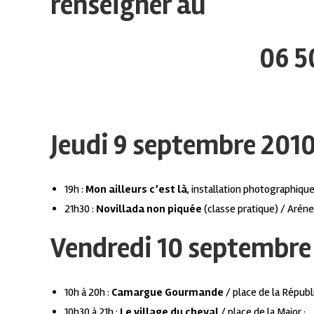
renseigner au
06 5
Jeudi 9 septembre 201
19h :
Mon ailleurs c’est là
, installation photographique
21h30 :
Novillada non piquée
(classe pratique) / Arène
Vendredi 10 septembre
10h à 20h :
Camargue Gourmande
/ place de la Républ
10h30 à 21h :
Le village du cheval
/ place de la Major ;