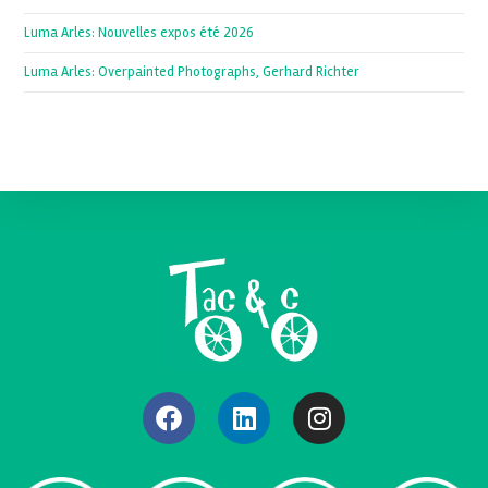
Luma Arles: Nouvelles expos été 2026
Luma Arles: Overpainted Photographs, Gerhard Richter