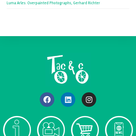
Luma Arles: Overpainted Photographs, Gerhard Richter