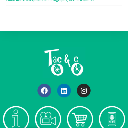
Luma Arles: Overpainted Photographs, Gerhard Richter