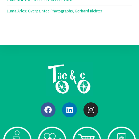
Luma Arles: Nouvelles expos été 2026
Luma Arles: Overpainted Photographs, Gerhard Richter