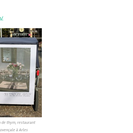
m/
n de thym, restaurant
ovençale à Arles