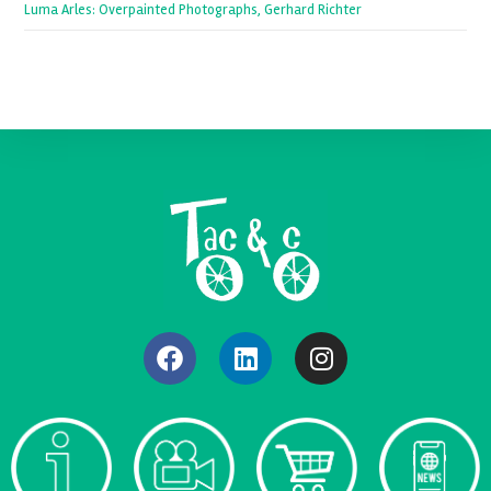
Luma Arles: Overpainted Photographs, Gerhard Richter