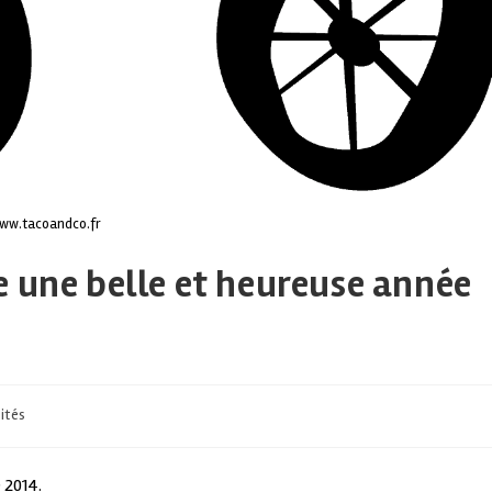
ww.tacoandco.fr
e une belle et heureuse année
ités
 2014.