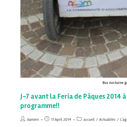
Bus nocturne g
J-7 avant la Feria de Pâques 2014 à A
programme!!
damien
11 April 2014
accueil
/
Actualités
/
L'ag