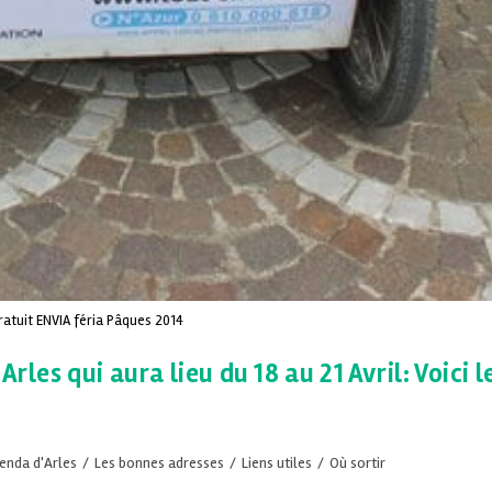
ratuit ENVIA féria Pâques 2014
rles qui aura lieu du 18 au 21 Avril: Voici l
enda d'Arles
/
Les bonnes adresses
/
Liens utiles
/
Où sortir