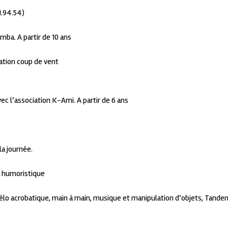
1.94.54)
mba. A partir de 10 ans
iation coup de vent
vec l’association K-Ami. A partir de 6 ans
la journée.
et humoristique
vélo acrobatique, main à main, musique et manipulation d’objets, Tande