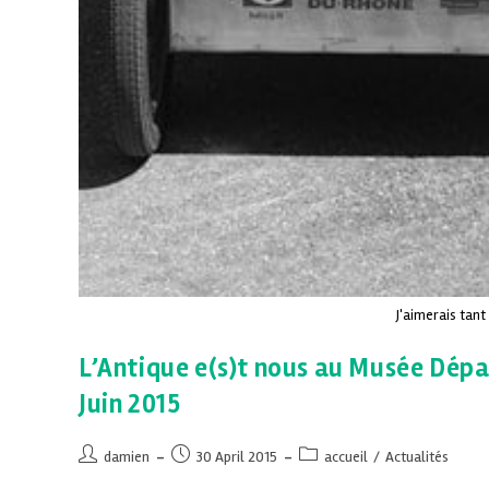
J'aimerais tant
L’Antique e(s)t nous au Musée Dépa
Juin 2015
damien
30 April 2015
accueil
/
Actualités