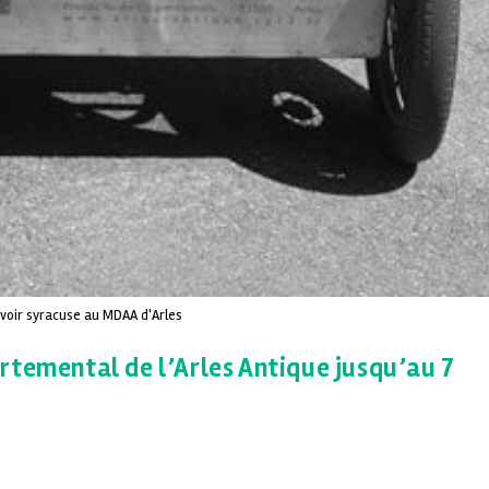
 voir syracuse au MDAA d'Arles
rtemental de l’Arles Antique jusqu’au 7