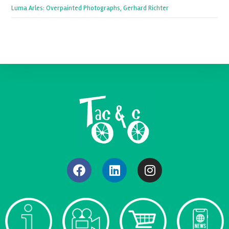
Luma Arles: Overpainted Photographs, Gerhard Richter