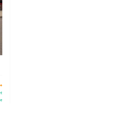
et
re