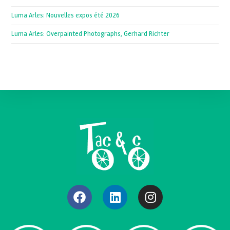
Luma Arles: Nouvelles expos été 2026
Luma Arles: Overpainted Photographs, Gerhard Richter