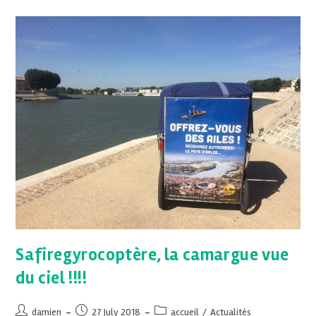
Safiregyrocoptère, la camargue vue
du ciel !!!!
damien
27 July 2018
accueil
/
Actualités