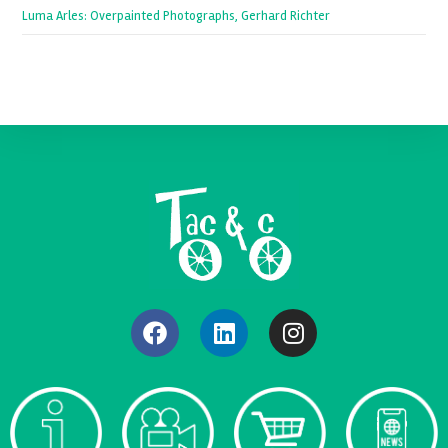
Luma Arles: Overpainted Photographs, Gerhard Richter