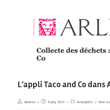
L’appli Taco and Co dans A
damien
9 July 2021
Actualités
/
Non cla