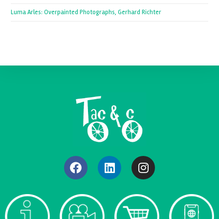
Luma Arles: Overpainted Photographs, Gerhard Richter