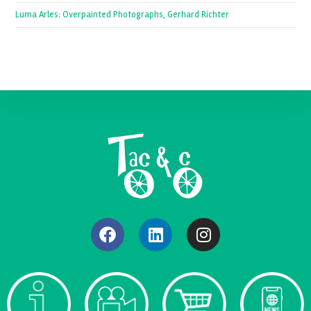
Luma Arles: Overpainted Photographs, Gerhard Richter