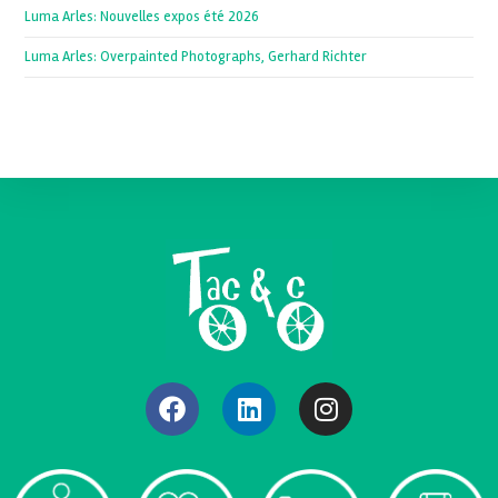
Luma Arles: Nouvelles expos été 2026
Luma Arles: Overpainted Photographs, Gerhard Richter