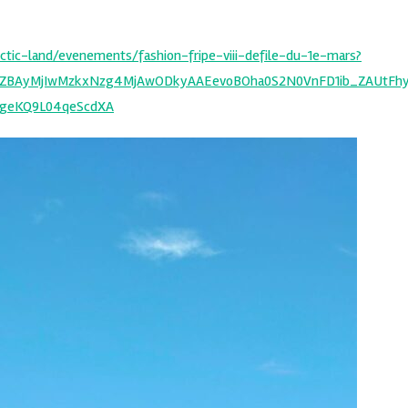
ctic-land/evenements/fashion-fripe-viii-defile-du-1e-mars?
F9pZBAyMjIwMzkxNzg4MjAwODkyAAEevoBOha0S2N0VnFD1ib_ZAUtFh
geKQ9L04qeScdXA