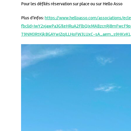
Pour les défilés réservation sur place ou sur Hello Asso
Plus d’infos:
https://www.helloasso.com/associations/ecle
fbclid=IwY2xjawPa3G1leHRuA2FlbQIxMABzcnRjBmFwc
T9NM3RtKjkBGAYwIZqJLLHoFW3LUxC-sA_aem_s9HKvKL