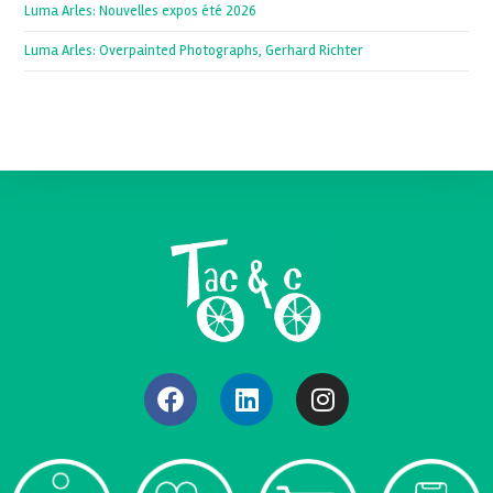
Luma Arles: Nouvelles expos été 2026
Luma Arles: Overpainted Photographs, Gerhard Richter