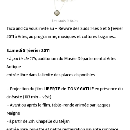
Les suds à Arles
Taco and Co vous invite au « Revivre des Suds » les 5 et 6 février
2011 à Arles, au programme, musiques et cultures tsiganes..
Samedi 5 février 2011
>
à partir de 17h
, auditorium du Musée Départemental Arles
Antique
entrée libre dans la limite des places disponibles
– Projection du film
LIBERTE de TONY GATLIF
en présence du
cinéaste (103 min – vfst)
– Avant ou après le film, table-ronde animée par Jacques
Maigne
> à partir de 21h, Chapelle du Méjan
entrée libre, buvette et petite restauration payante sur place,