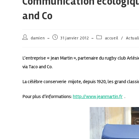
Communication écologique
and Co
damien
31 janvier 2012
accueil
/
Actual
L’entreprise « Jean Martin », partenaire du rugby club Arlés
via Taco and Co.
La célèbre conserverie mijote, depuis 1920, les grand classi
Pour plus d’informations:
http://www.jeanmartin.fr
.