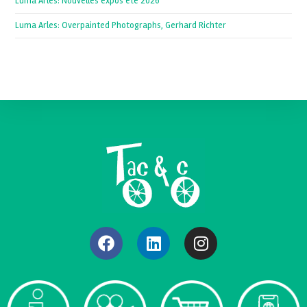
Luma Arles: Nouvelles expos été 2026
Luma Arles: Overpainted Photographs, Gerhard Richter