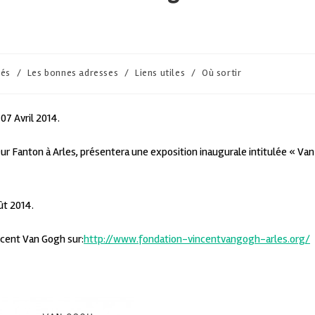
tés
/
Les bonnes adresses
/
Liens utiles
/
Où sortir
07 Avril 2014.
ur Fanton à Arles, présentera une exposition inaugurale intitulée « Van
ût 2014.
ncent Van Gogh sur:
http://www.fondation-vincentvangogh-arles.org/