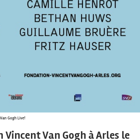
Van Gogh Live!
 Vincent Van Gogh à Arles le