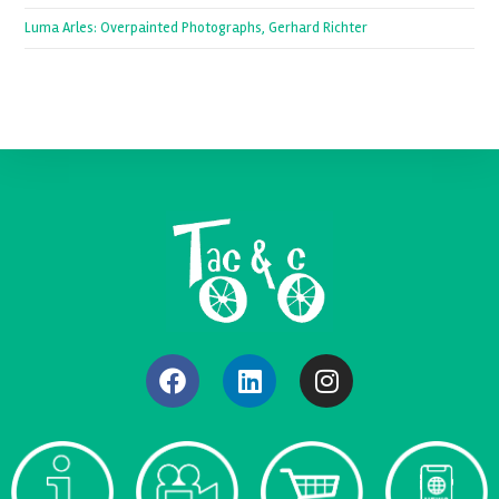
Luma Arles: Overpainted Photographs, Gerhard Richter