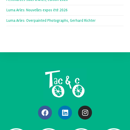
Luma Arles: Nouvelles expos été 2026
Luma Arles: Overpainted Photographs, Gerhard Richter