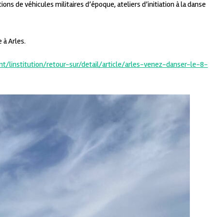
s de véhicules militaires d’époque, ateliers d’initiation à la danse
 à Arles.
/linstitution/retour-sur/detail/article/arles-venez-danser-le-8-