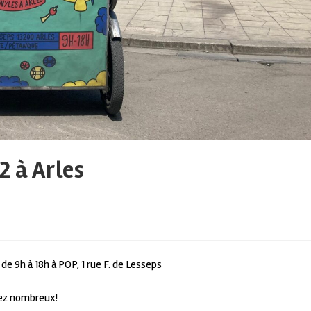
2 à Arles
de 9h à 18h à POP, 1 rue F. de Lesseps
nez nombreux!