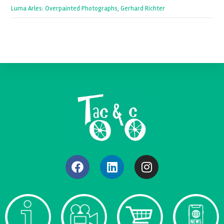
Luma Arles: Overpainted Photographs, Gerhard Richter