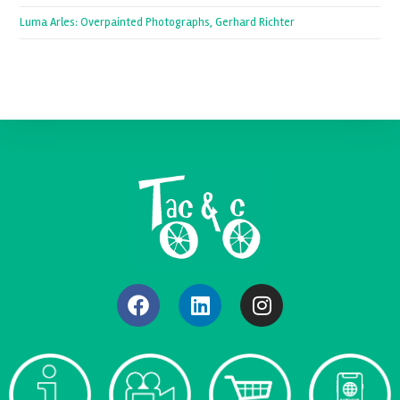
Luma Arles: Overpainted Photographs, Gerhard Richter