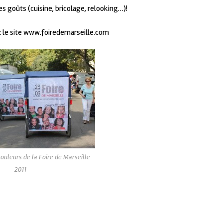
les goûts (cuisine, bricolage, relooking…)!
ez le site www.foiredemarseille.com
ouleurs de la Foire de Marseille
2011